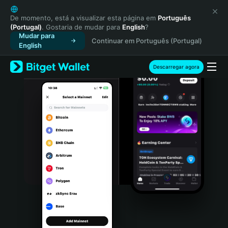
English
日本語
De momento, está a visualizar esta página em
Português
(Portugal)
. Gostaria de mudar para
English
?
Tiếng Việt
Mudar para
Continuar em Português (Portugal)
Русский
English
Español (Latinoamérica)
Türkçe
Descarregar agora
Italiano
Français
Deutsch
简体中文
繁體中文
Português (Portugal)
Bahasa Indonesia
ภาษาไทย
हिन्दी
বাংলা
Español
Português (Brasil)
Español (Argentina)