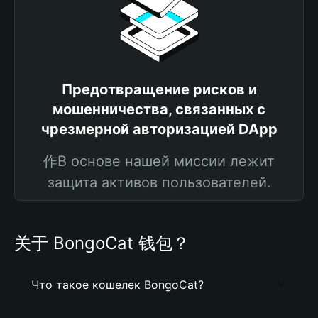
Предотвращение рисков и
мошенничества, связанных с
чрезмерной авторизацией DApp
作В основе нашей миссии лежит
защита активов пользователей.
关于 BongoCat 钱包？
Что такое кошелек BongoCat?