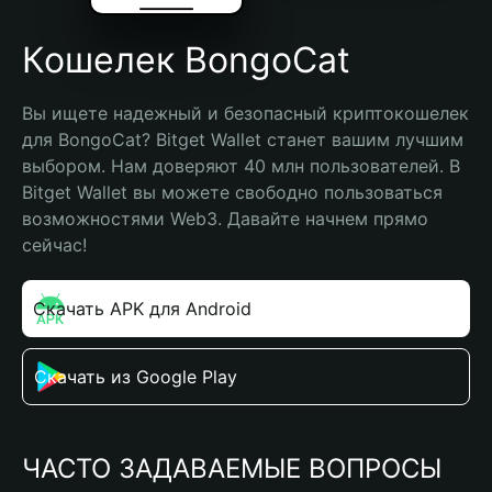
Кошелек BongoCat
Вы ищете надежный и безопасный криптокошелек 
для BongoCat? Bitget Wallet станет вашим лучшим 
выбором. Нам доверяют 40 млн пользователей. В 
Bitget Wallet вы можете свободно пользоваться 
возможностями Web3. Давайте начнем прямо 
сейчас!
Скачать APK для Android
Скачать из Google Play
ЧАСТО ЗАДАВАЕМЫЕ ВОПРОСЫ