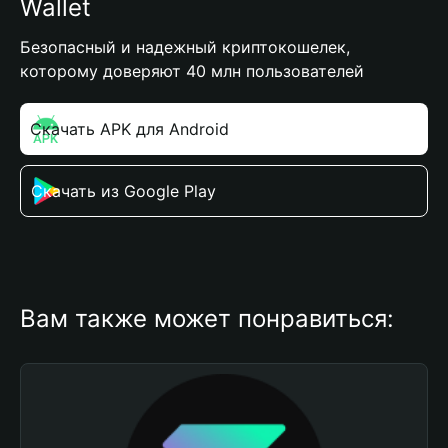
Wallet
Безопасный и надежный криптокошелек,
которому доверяют 40 млн пользователей
Скачать APK для Android
Скачать из Google Play
Вам также может понравиться: