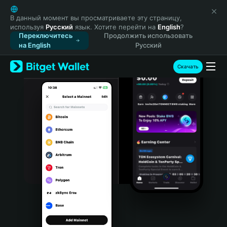
English
日本語
В данный момент вы просматриваете эту страницу,
используя
Русский
язык. Хотите перейти на
English
?
Tiếng Việt
Переключитесь
Продолжить использовать
Русский
на English
Русский
Español (Latinoamérica)
Türkçe
Скачать
Italiano
Français
Deutsch
简体中文
繁體中文
Português (Portugal)
Bahasa Indonesia
ภาษาไทย
हिन्दी
বাংলা
Español
Português (Brasil)
Español (Argentina)