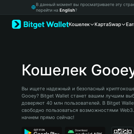
English
В данный момент вы просматриваете эту стра
日本語
перейти на
English
?
Tiếng Việt
Кошелек
Карта
Swap
Ear
Русский
Español (Latinoamérica)
Türkçe
Italiano
Français
Deutsch
Кошелек Gooe
简体中文
繁體中文
Português (Portugal)
Вы ищете надежный и безопасный криптокоше
Bahasa Indonesia
Gooey? Bitget Wallet станет вашим лучшим вы
ภาษาไทย
доверяют 40 млн пользователей. В Bitget Walle
हिन्दी
свободно пользоваться возможностями Web3. 
বাংলা
начнем прямо сейчас!
Español
Português (Brasil)
Español (Argentina)