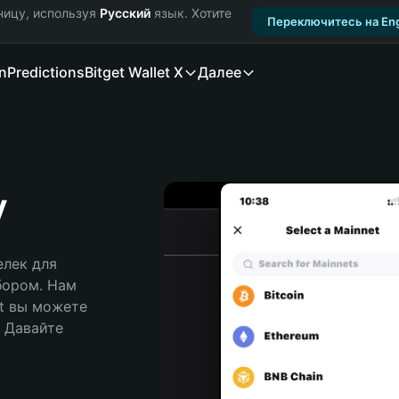
ницу, используя
Русский
язык. Хотите
Переключитесь на Eng
n
Predictions
Bitget Wallet X
Далее
y
лек для 
бором. Нам 
t вы можете 
Давайте 