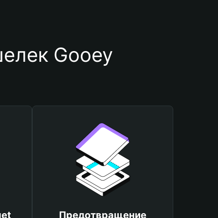
шелек Gooey
et
Предотвращение