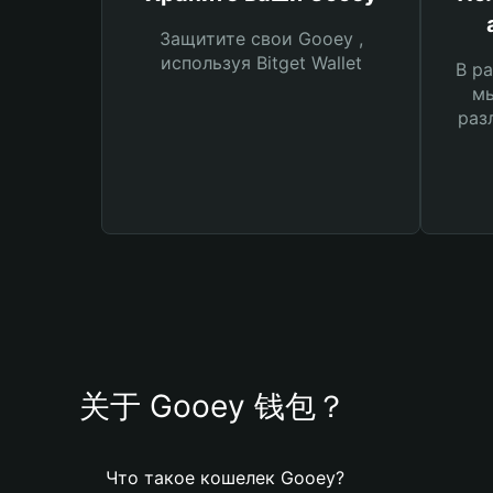
Защитите свои Gooey ,
используя Bitget Wallet
В ра
мы
раз
关于 Gooey 钱包？
Что такое кошелек Gooey?