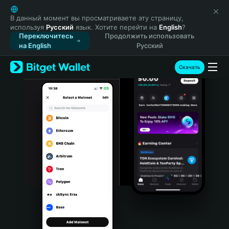
English
日本語
В данный момент вы просматриваете эту страницу,
используя
Русский
язык. Хотите перейти на
English
?
Tiếng Việt
Переключитесь
Продолжить использовать
Русский
на English
Русский
Español (Latinoamérica)
Türkçe
Скачать
Italiano
Français
Deutsch
简体中文
繁體中文
Português (Portugal)
Bahasa Indonesia
ภาษาไทย
हिन्दी
বাংলা
Español
Português (Brasil)
Español (Argentina)