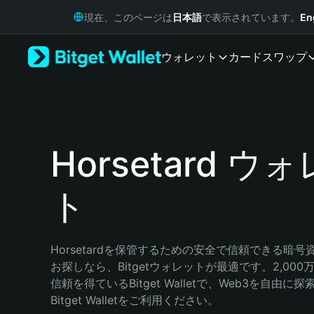
English
現在、このページは
日本語
で表示されています。
En
日本語
Tiếng Việt
ウォレット
カード
スワップ
Русский
Español (Latinoamérica)
Türkçe
Italiano
Français
Deutsch
Horsetard ウ
简体中文
繁體中文
ト
Português (Portugal)
Bahasa Indonesia
ภาษาไทย
हिन्दी
Horsetardを保管するための安全で信頼できる暗
বাংলা
お探しなら、Bitgetウォレットが最適です。2,00
Español
信頼を得ているBitget Walletで、Web3を自由
Português (Brasil)
Bitget Walletをご利用ください。
Español (Argentina)