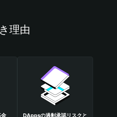
べき理由
基金
DAppsの過剰承認リスクと