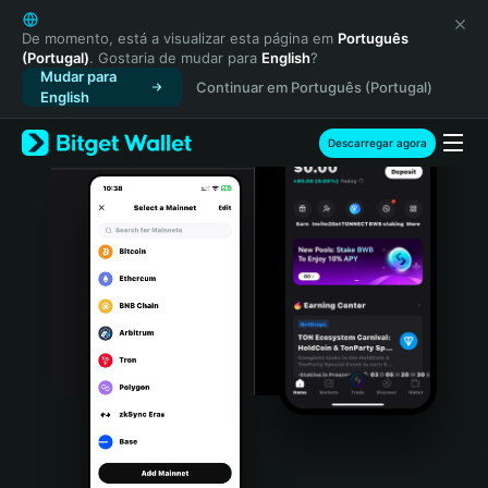
English
日本語
De momento, está a visualizar esta página em
Português
(Portugal)
. Gostaria de mudar para
English
?
Tiếng Việt
Mudar para
Continuar em Português (Portugal)
Русский
English
Español (Latinoamérica)
Türkçe
Descarregar agora
Italiano
Français
Deutsch
简体中文
繁體中文
Português (Portugal)
Bahasa Indonesia
ภาษาไทย
हिन्दी
বাংলা
Español
Português (Brasil)
Español (Argentina)