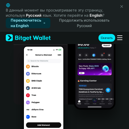
English
日本語
В данный момент вы просматриваете эту страницу,
используя
Русский
язык. Хотите перейти на
English
?
Tiếng Việt
Переключитесь
Продолжить использовать
Русский
на English
Русский
Español (Latinoamérica)
Türkçe
Скачать
Italiano
Français
Deutsch
简体中文
繁體中文
Português (Portugal)
Bahasa Indonesia
ภาษาไทย
हिन्दी
বাংলা
Español
Português (Brasil)
Español (Argentina)