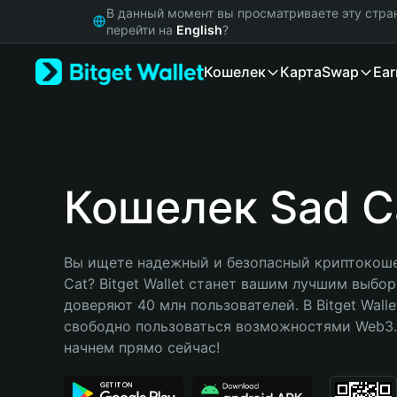
English
В данный момент вы просматриваете эту стра
日本語
перейти на
English
?
Tiếng Việt
Кошелек
Карта
Swap
Ear
Русский
Español (Latinoamérica)
Türkçe
Italiano
Français
Deutsch
Кошелек Sad C
简体中文
繁體中文
Português (Portugal)
Вы ищете надежный и безопасный криптокошел
Bahasa Indonesia
Cat? Bitget Wallet станет вашим лучшим выбор
ภาษาไทย
доверяют 40 млн пользователей. В Bitget Walle
हिन्दी
свободно пользоваться возможностями Web3. 
বাংলা
начнем прямо сейчас!
Español
Português (Brasil)
Español (Argentina)