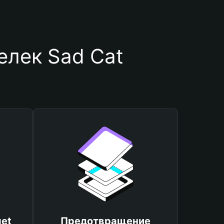
елек Sad Cat
et
Предотвращение