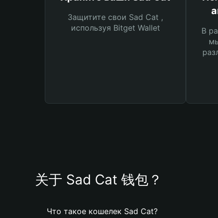
а
Защитите свои Sad Cat ,
используя Bitget Wallet
В ра
мы
раз
关于 Sad Cat 钱包？
Что такое кошелек Sad Cat?