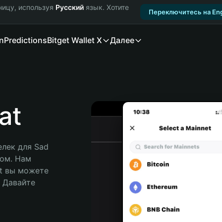
ницу, используя
Русский
язык. Хотите
Переключитесь на Eng
n
Predictions
Bitget Wallet X
Далее
at
ек для Sad 
ом. Нам 
t вы можете 
Давайте 