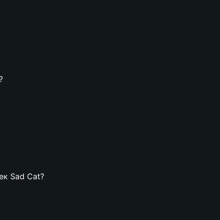
?
ек Sad Cat?