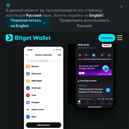
English
日本語
В данный момент вы просматриваете эту страницу,
используя
Русский
язык. Хотите перейти на
English
?
Tiếng Việt
Переключитесь
Продолжить использовать
Русский
на English
Русский
Español (Latinoamérica)
Türkçe
Скачать
Italiano
Français
Deutsch
简体中文
繁體中文
Português (Portugal)
Bahasa Indonesia
ภาษาไทย
हिन्दी
বাংলা
Español
Português (Brasil)
Español (Argentina)