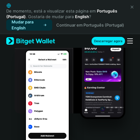
English
日本語
De momento, está a visualizar esta página em
Português
(Portugal)
. Gostaria de mudar para
English
?
Tiếng Việt
Mudar para
Continuar em Português (Portugal)
Русский
English
Español (Latinoamérica)
Türkçe
Descarregar agora
Italiano
Français
Deutsch
简体中文
繁體中文
Português (Portugal)
Bahasa Indonesia
ภาษาไทย
हिन्दी
বাংলা
Español
Português (Brasil)
Español (Argentina)