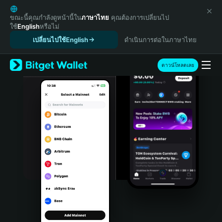
English
日本語
ขณะนี้คุณกำลังดูหน้านี้ใน
ภาษาไทย
คุณต้องการเปลี่ยนไป
ใช้
English
หรือไม่
Tiếng Việt
เปลี่ยนไปใช้English
ดำเนินการต่อในภาษาไทย
Русский
Español (Latinoamérica)
Türkçe
ดาวน์โหลดเลย
Italiano
Français
Deutsch
简体中文
繁體中文
Português (Portugal)
Bahasa Indonesia
ภาษาไทย
हिन्दी
বাংলা
Español
Português (Brasil)
Español (Argentina)