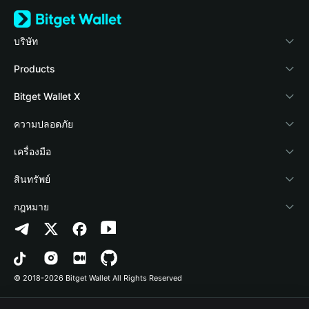
บริษัท
เกี่ยวกับ Bitget Wallet
Products
Blog
Crypto Card
Bitget Wallet X
Academy
Stablecoin Earn
นักพัฒนา
ความปลอดภัย
ข่าวสารด้านคริปโต
Payfi Crypto
เชื่อมต่อ Wallet
Protection Fund
เครื่องมือ
ศูนย์ช่วยเหลือ
Crypto Swap API
Bitget Wallet Pay
เทคโนโลยีความปลอดภัย
ซื้อคริปโต
สินทรัพย์
ติดต่อเรา
Altcoin Season Index
ลิสต์โปรเจกต์
การตรวจจับการอนุญาต
Arbitrum
กฎหมาย
ทรัพยากรข้อมูลของแบรนด์
Prediction Markets
การตรวจจับสัญญา
Avalanche
นโยบายความเป็นส่วนตัว
อาชีพ
DApp
การโอนเป็นชุด
Bitcoin
ข้อตกลงในการใช้บริการ
© 2018-2026 Bitget Wallet All Rights Reserved
การยืนยันช่องทางอย่างเป็นทางการ
Trade
BNB Chain
Risk Disclosure