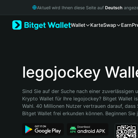
English
Aktuell wird Ihnen diese Seite auf
Deutsch
angeze
日本語
Tiếng Việt
Wallet
Karte
Swap
Earn
Pr
Русский
Español (Latinoamérica)
Türkçe
Italiano
Français
Deutsch
legojockey Wall
简体中文
繁體中文
Português (Portugal)
Sind Sie auf der Suche nach einer zuverlässigen u
Bahasa Indonesia
Krypto Wallet für Ihre legojockey? Bitget Wallet is
ภาษาไทย
Wahl. 40 Millionen Nutzer vertrauen darauf, dass 
हिन्दी
Bitget Wallet frei erkunden können. Beginnen Sie j
বাংলা
Español
Português (Brasil)
Español (Argentina)