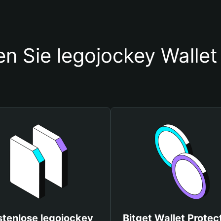
en Sie legojockey Walle
stenlose legojockey
Bitget Wallet Protec