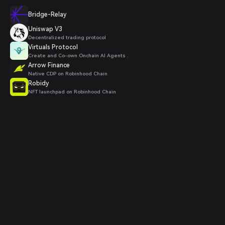
Bridge-Relay
Uniswap V3
Decentralized trading protocol
Virtuals Protocol
Create and Co-own Onchain AI Agents .
Arrow Finance
Native CDP on Robinhood Chain
Robidy
NFT launchpad on Robinhood Chain