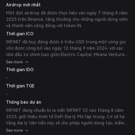
Airdrop mới nhất
Intelligence, bổ sung các tính năng cá nhân hóa và trí tuệ
thích ứng.
Một đợt airdrop đã được thực hiện vào ngày 7 tháng 8 năm
2025 trên Binance, tặng thưởng cho những người dùng sớm
và thành viên cộng đồng với token IN.
Thời gian ICO
INFINIT đã huy động được 6 triệu USD trong một vòng gọi
vốn được công bố vào ngày 12 tháng 9 năm 2024, với các
nhà đầu tư chính bao gồm Electric Capital, Mirana Ventures
và Hashed.
See more
Thời gian IDO
-
Thời gian TGE
-
Thông báo dự án
INFINIT đang chuẩn bị ra mắt INFINIT V2 vào tháng 8 năm
2025, giới thiệu Kinh tế DeFi Đại lý Phi tập trung. Cơ sở hạ
tầng đại lý tiên tiến này sẽ cho phép người dùng tạo, kiếm
tiền và thực hiện các chiến lược DeFi đa bước chỉ với một cú
See more