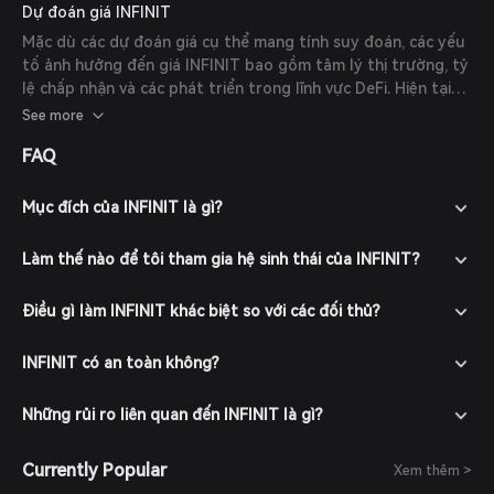
Dự đoán giá INFINIT
Mặc dù các dự đoán giá cụ thể mang tính suy đoán, các yếu
tố ảnh hưởng đến giá INFINIT bao gồm tâm lý thị trường, tỷ
lệ chấp nhận và các phát triển trong lĩnh vực DeFi. Hiện tại
chưa có dự báo nào từ các chuyên gia hoặc ấn phẩm đáng
See more
tin cậy.
FAQ
Mục đích của INFINIT là gì?
Làm thế nào để tôi tham gia hệ sinh thái của INFINIT?
Điều gì làm INFINIT khác biệt so với các đối thủ?
INFINIT có an toàn không?
Những rủi ro liên quan đến INFINIT là gì?
Currently Popular
Xem thêm >