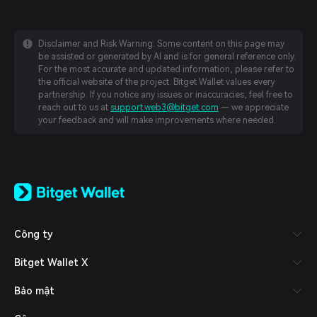
Disclaimer and Risk Warning: Some content on this page may
be assisted or generated by AI and is for general reference only.
For the most accurate and updated information, please refer to
the official website of the project. Bitget Wallet values every
partnership. If you notice any issues or inaccuracies, feel free to
reach out to us at
support.web3@bitget.com
— we appreciate
your feedback and will make improvements where needed.
English
日本語
Tiếng Việt
Русский
Công ty
Español (Latinoamérica)
Türkçe
Bitget Wallet X
Italiano
Français
Bảo mật
Deutsch
简体中文