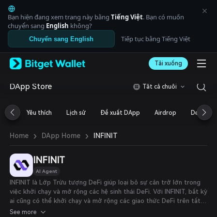
English
日本語
Bạn hiện đang xem trang này bằng
Tiếng Việt
. Bạn có muốn
Tiếng Việt
chuyển sang
English
không?
Русский
Tiếp tục bằng Tiếng Việt
Chuyển sang English
Español (Latinoamérica)
Türkçe
Tải xuống
Italiano
Français
Deutsch
DApp Store
Tất cả chuỗi
简体中文
繁體中文
Yêu thích
Lịch sử
Đề xuất DApp
Airdrop
DeFi
Português (Portugal)
Bahasa Indonesia
›
›
INFINIT
Home
DApp Home
ภาษาไทย
العربية
हिन्दी
INFINIT
বাংলা
AI Agent
Español
INFINIT là Lớp Trừu tượng DeFi giúp loại bỏ sự cản trở lớn trong
Português (Brasil)
việc khởi chạy và mở rộng các hệ sinh thái DeFi. Với INFINIT, bất kỳ
Español (Argentina)
ai cũng có thể khởi chạy và mở rộng các giao thức DeFi trên tất
cả các blockchain L1, L2 và modular chỉ trong vài phút.
See more