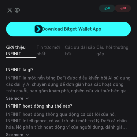
0
0
Download Bitget Wallet App
Giới thiệu
Tin tức mới
Các ưu đãi sắp
Câu hỏi thường
INFINIT
nhất
tới
gặp
INFINIT là gì?
INFINIT là một nền tảng DeFi được điều khiển bởi AI sử dụng
các đại lý AI chuyên dụng để đơn giản hóa các hoạt động
trên chuỗi, bao gồm khám phá, nghiên cứu và thực hiện giao
dịch. Bằng cách tích hợp dữ liệu thời gian thực và giao diện
See more
ngôn ngữ tự nhiên, nó cho phép người dùng nghiên cứu và
INFINIT hoạt động như thế nào?
thực hiện các chiến lược phức tạp trên chuỗi trong một quy
INFINIT hoạt động thông qua động cơ cốt lõi của nó,
trình làm việc thống nhất.
INFINIT Intelligence, có vai trò như một trợ lý DeFi cá nhân
hóa. Nó phân tích hoạt động ví của người dùng, đánh giá
mục tiêu và hồ sơ rủi ro, đồng thời sử dụng cả dữ liệu trên
See more