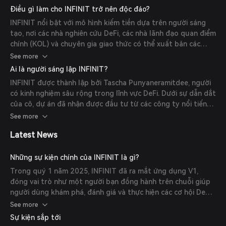
chuỗi và ngoài chuỗi để tạo ra các khuyến nghị chiến lược.
Điều gì làm cho INFINIT trở nên độc đáo?
Nền tảng hỗ trợ các thao tác như hoán đổi token, cho vay,
INFINIT nổi bật với mô hình kiếm tiền dựa trên người sáng
cầu nối, staking và yield farming, được điều phối bởi các đại
tạo, nơi các nhà nghiên cứu DeFi, các nhà lãnh đạo quan điểm
lý AI mà không cần quyền kiểm soát tài sản.
chính (KOL) và chuyên gia giao thức có thể xuất bản các
chiến lược trên nền tảng và kiếm một phần phí thực hiện. Mô
See more
hình này tạo ra một hệ sinh thái tập trung vào sự chú ý, nơi
Ai là người sáng lập INFINIT?
người dùng tương tác với các chiến lược được tin cậy và xác
INFINIT được thành lập bởi Tascha Punyaneramitdee, người
minh. Thêm vào đó, lớp hạ tầng đại lý của nó, gọi là INFINIT
có kinh nghiệm sâu rộng trong lĩnh vực DeFi. Dưới sự dẫn dắt
Agents Swarm, điều phối hơn 20 đại lý AI trên nhiều chuỗi,
của cô, dự án đã nhận được đầu tư từ các công ty nổi tiếng
cho phép người dùng thực hiện các chiến lược DeFi đa bước
như Electric Capital, Mirana Ventures, Hashed và Lightspeed
See more
trong một giao dịch duy nhất.
Faction.
Latest News
Những sự kiện chính của INFINIT là gì?
Trong quý 1 năm 2025, INFINIT đã ra mắt ứng dụng V1,
đóng vai trò như một người bạn đồng hành trên chuỗi giúp
người dùng khám phá, đánh giá và thực hiện các cơ hội DeFi
thông qua các đại lý AI. Đến tháng 6 năm 2025, số lượng
See more
người dùng của nền tảng đã tăng lên 150.000, nhờ các cải
Sự kiện sắp tới
tiến liên tục của sản phẩm và việc giới thiệu INFINIT