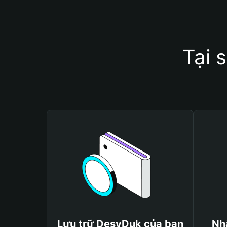
Tại 
Lưu trữ DesyDuk của bạn
Nh