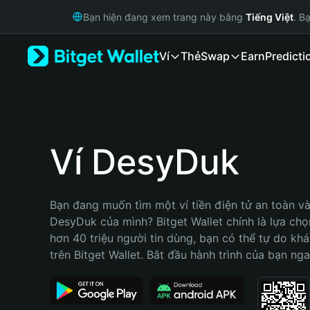
English
Bạn hiện đang xem trang này bằng
Tiếng Việt
. B
日本語
Tiếng Việt
Ví
Thẻ
Swap
Earn
Predicti
Русский
Español (Latinoamérica)
Türkçe
Italiano
Français
Deutsch
Ví DesyDuk
简体中文
繁體中文
Português (Portugal)
Bạn đang muốn tìm một ví tiền điện tử an toàn và 
Bahasa Indonesia
DesyDuk của mình? Bitget Wallet chính là lựa chọn 
ภาษาไทย
hơn 40 triệu người tin dùng, bạn có thể tự do kh
हिन्दी
trên Bitget Wallet. Bắt đầu hành trình của bạn nga
বাংলা
Español
Português (Brasil)
Español (Argentina)