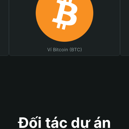
Ví Bitcoin (BTC)
Đối tác dự án