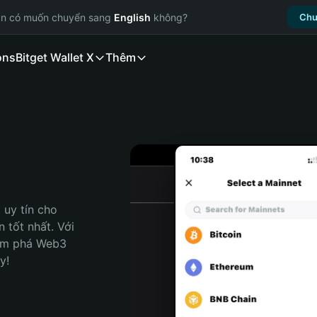
ạn có muốn chuyển sang
English
không?
Chu
ons
Bitget Wallet X
Thêm
uy tín cho 
tốt nhất. Với 
ám phá Web3 
y!