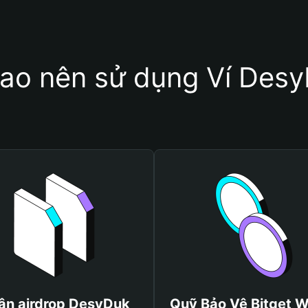
sao nên sử dụng Ví Des
ận airdrop DesyDuk
Quỹ Bảo Vệ Bitget W