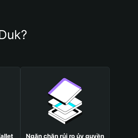
yDuk?
allet
Ngăn chặn rủi ro ủy quyền