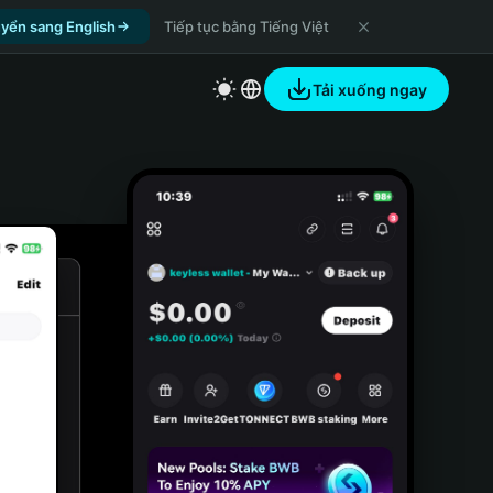
yển sang English
Tiếp tục bằng Tiếng Việt
Tải xuống ngay