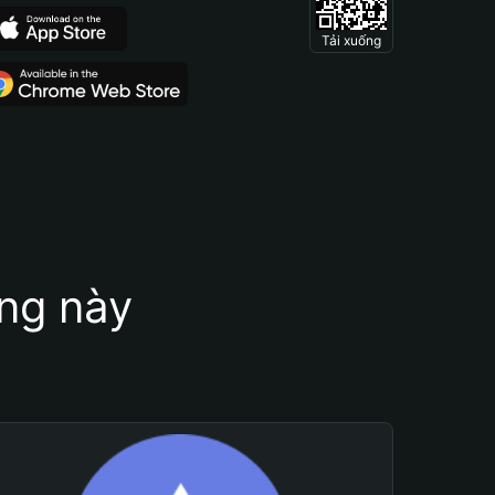
Tải xuống
ung này