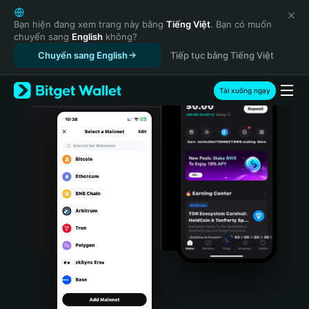
English
日本語
Bạn hiện đang xem trang này bằng
Tiếng Việt
. Bạn có muốn
chuyển sang
English
không?
Tiếng Việt
Chuyển sang English
Tiếp tục bằng Tiếng Việt
Русский
Español (Latinoamérica)
Türkçe
Tải xuống ngay
Italiano
Français
Deutsch
简体中文
繁體中文
Português (Portugal)
Bahasa Indonesia
ภาษาไทย
हिन्दी
বাংলা
Español
Português (Brasil)
Español (Argentina)