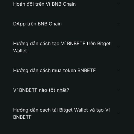
Hoán đổi trên Ví BNB Chain
DApp trên BNB Chain
Hướng dẫn cách tạo Ví BNBETF trên Bitget
Wallet
Hướng dẫn cách mua token BNBETF
Ví BNBETF nào tốt nhất?
Hướng dẫn cách tải Bitget Wallet và tạo Ví
BNBETF