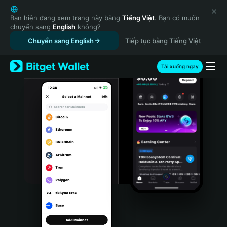
English
日本語
Bạn hiện đang xem trang này bằng
Tiếng Việt
. Bạn có muốn
chuyển sang
English
không?
Tiếng Việt
Chuyển sang English
Tiếp tục bằng Tiếng Việt
Русский
Español (Latinoamérica)
Türkçe
Tải xuống ngay
Italiano
Français
Deutsch
简体中文
繁體中文
Português (Portugal)
Bahasa Indonesia
ภาษาไทย
हिन्दी
বাংলা
Español
Português (Brasil)
Español (Argentina)