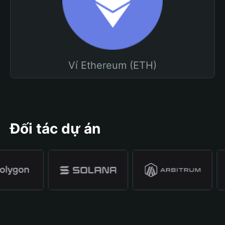
Ví Ethereum (ETH)
Đối tác dự án