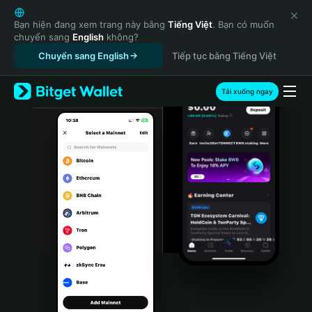
English
日本語
Bạn hiện đang xem trang này bằng
Tiếng Việt
. Bạn có muốn
chuyển sang
English
không?
Tiếng Việt
Chuyển sang English
Tiếp tục bằng Tiếng Việt
Русский
Español (Latinoamérica)
Türkçe
Tải xuống ngay
Italiano
Français
Deutsch
简体中文
繁體中文
Português (Portugal)
Bahasa Indonesia
ภาษาไทย
हिन्दी
বাংলা
Español
Português (Brasil)
Español (Argentina)