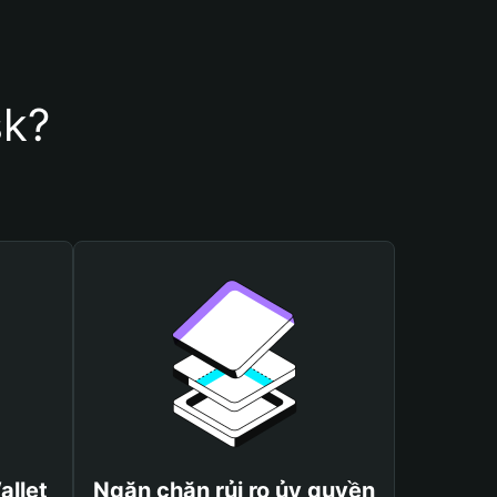
sk?
allet
Ngăn chặn rủi ro ủy quyền