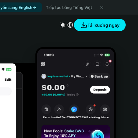
yển sang English
Tiếp tục bằng Tiếng Việt
Tải xuống ngay