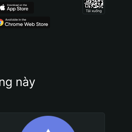
Tải xuống
ung này