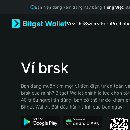
English
Bạn hiện đang xem trang này bằng
Tiếng Việt
. B
日本語
Tiếng Việt
Ví
Thẻ
Swap
Earn
Predicti
Русский
Español (Latinoamérica)
Türkçe
Italiano
Français
Deutsch
Ví brsk
简体中文
繁體中文
Português (Portugal)
Bạn đang muốn tìm một ví tiền điện tử an toàn và 
Bahasa Indonesia
brsk của mình? Bitget Wallet chính là lựa chọn tốt 
ภาษาไทย
40 triệu người tin dùng, bạn có thể tự do khám p
हिन्दी
Bitget Wallet. Bắt đầu hành trình của bạn ngay!
বাংলা
Español
Português (Brasil)
Español (Argentina)