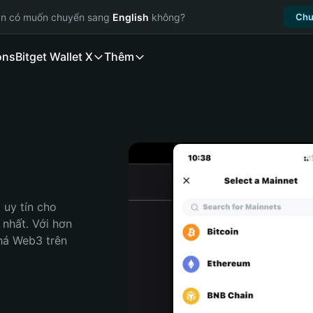
ạn có muốn chuyển sang
English
không?
Chu
ons
Bitget Wallet X
Thêm
uy tín cho 
nhất. Với hơn 
há Web3 trên 