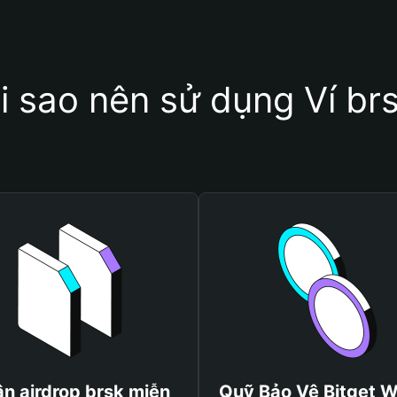
i sao nên sử dụng Ví br
n airdrop brsk miễn
Quỹ Bảo Vệ Bitget W