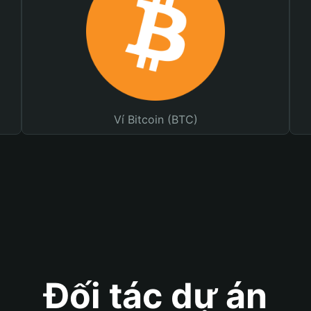
Ví Bitcoin (BTC)
Đối tác dự án