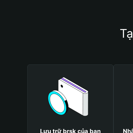
Tạ
Lưu trữ brsk của bạn
Nhậ