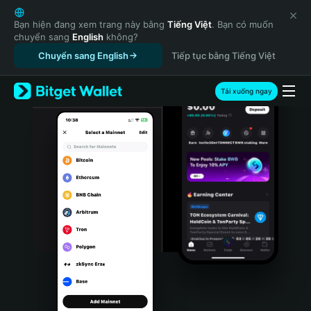
English
日本語
Bạn hiện đang xem trang này bằng
Tiếng Việt
. Bạn có muốn
chuyển sang
English
không?
Tiếng Việt
Chuyển sang English
Tiếp tục bằng Tiếng Việt
Русский
Español (Latinoamérica)
Türkçe
Tải xuống ngay
Italiano
Français
Deutsch
简体中文
繁體中文
Português (Portugal)
Bahasa Indonesia
ภาษาไทย
हिन्दी
বাংলা
Español
Português (Brasil)
Español (Argentina)