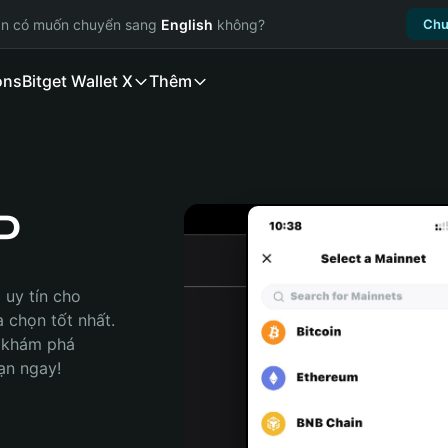
ạn có muốn chuyển sang
English
không?
Chu
ons
Bitget Wallet X
Thêm
P
uy tín cho 
chọn tốt nhất. 
 khám phá 
ạn ngay!