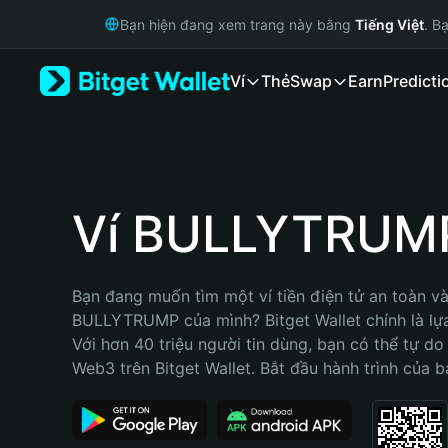
English
Bạn hiện đang xem trang này bằng
Tiếng Việt
. B
日本語
Tiếng Việt
Ví
Thẻ
Swap
Earn
Predicti
Русский
Español (Latinoamérica)
Türkçe
Italiano
Français
Deutsch
Ví BULLYTRUM
简体中文
繁體中文
Português (Portugal)
Bạn đang muốn tìm một ví tiền điện tử an toàn và 
Bahasa Indonesia
BULLYTRUMP của mình? Bitget Wallet chính là lựa 
ภาษาไทย
Với hơn 40 triệu người tin dùng, bạn có thể tự do
हिन्दी
Web3 trên Bitget Wallet. Bắt đầu hành trình của b
বাংলা
Español
Português (Brasil)
Español (Argentina)