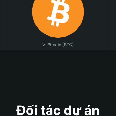
Ví Bitcoin (BTC)
Đối tác dự án