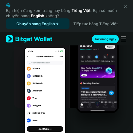
English
日本語
Bạn hiện đang xem trang này bằng
Tiếng Việt
. Bạn có muốn
chuyển sang
English
không?
Tiếng Việt
Chuyển sang English
Tiếp tục bằng Tiếng Việt
Русский
Español (Latinoamérica)
Türkçe
Tải xuống ngay
Italiano
Français
Deutsch
简体中文
繁體中文
Português (Portugal)
Bahasa Indonesia
ภาษาไทย
हिन्दी
বাংলা
Español
Português (Brasil)
Español (Argentina)