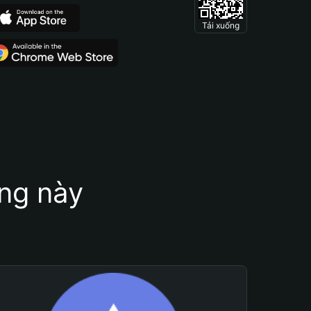
Tải xuống
ung này