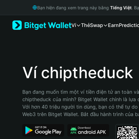
English
Bạn hiện đang xem trang này bằng
Tiếng Việt
. B
日本語
Tiếng Việt
Ví
Thẻ
Swap
Earn
Predicti
Русский
Español (Latinoamérica)
Türkçe
Italiano
Français
Deutsch
Ví chiptheduck
简体中文
繁體中文
Português (Portugal)
Bạn đang muốn tìm một ví tiền điện tử an toàn và 
Bahasa Indonesia
chiptheduck của mình? Bitget Wallet chính là lựa c
ภาษาไทย
Với hơn 40 triệu người tin dùng, bạn có thể tự do
हिन्दी
Web3 trên Bitget Wallet. Bắt đầu hành trình của b
বাংলা
Español
Português (Brasil)
Español (Argentina)