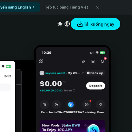
yển sang English
Tiếp tục bằng Tiếng Việt
Tải xuống ngay