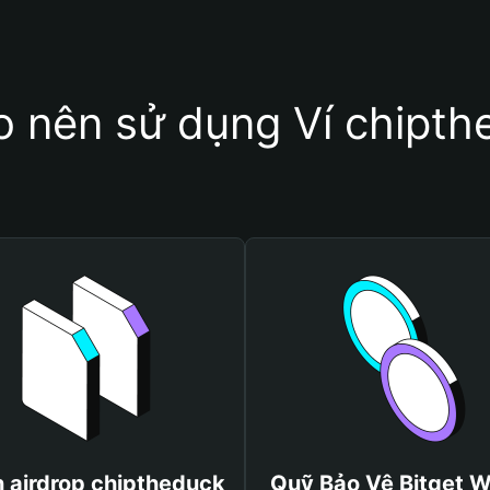
o nên sử dụng Ví chipt
 airdrop chiptheduck
Quỹ Bảo Vệ Bitget W