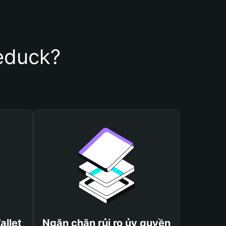
heduck?
allet
Ngăn chặn rủi ro ủy quyền