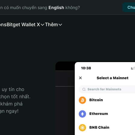
ạn có muốn chuyển sang
English
không?
Chu
ons
Bitget Wallet X
Thêm
uy tín cho 
họn tốt nhất. 
 khám phá 
ạn ngay!