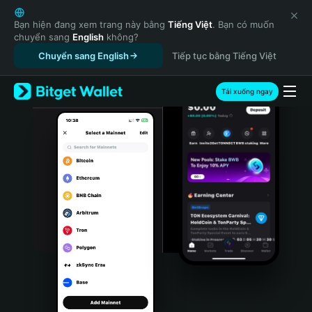
English
日本語
Bạn hiện đang xem trang này bằng
Tiếng Việt
. Bạn có muốn
chuyển sang
English
không?
Tiếng Việt
Chuyển sang English
Tiếp tục bằng Tiếng Việt
Русский
Español (Latinoamérica)
Türkçe
Tải xuống ngay
Italiano
Français
Deutsch
简体中文
繁體中文
Português (Portugal)
Bahasa Indonesia
ภาษาไทย
हिन्दी
বাংলা
Español
Português (Brasil)
Español (Argentina)