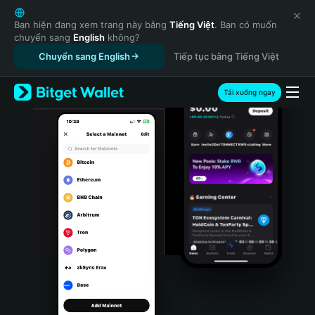
English
日本語
Bạn hiện đang xem trang này bằng
Tiếng Việt
. Bạn có muốn
chuyển sang
English
không?
Tiếng Việt
Chuyển sang English
Tiếp tục bằng Tiếng Việt
Русский
Español (Latinoamérica)
Türkçe
Tải xuống ngay
Italiano
Français
Deutsch
简体中文
繁體中文
Português (Portugal)
Bahasa Indonesia
ภาษาไทย
हिन्दी
বাংলা
Español
Português (Brasil)
Español (Argentina)