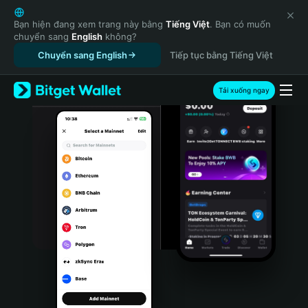
English
日本語
Bạn hiện đang xem trang này bằng
Tiếng Việt
. Bạn có muốn
chuyển sang
English
không?
Tiếng Việt
Chuyển sang English
Tiếp tục bằng Tiếng Việt
Русский
Español (Latinoamérica)
Türkçe
Tải xuống ngay
Italiano
Français
Deutsch
简体中文
繁體中文
Português (Portugal)
Bahasa Indonesia
ภาษาไทย
हिन्दी
বাংলা
Español
Português (Brasil)
Español (Argentina)