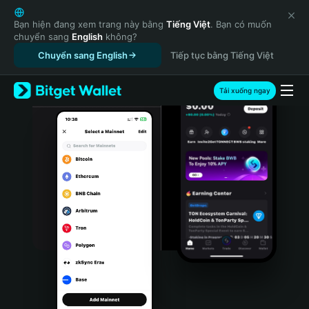
English
日本語
Bạn hiện đang xem trang này bằng
Tiếng Việt
. Bạn có muốn
chuyển sang
English
không?
Tiếng Việt
Chuyển sang English
Tiếp tục bằng Tiếng Việt
Русский
Español (Latinoamérica)
Türkçe
Tải xuống ngay
Italiano
Français
Deutsch
简体中文
繁體中文
Português (Portugal)
Bahasa Indonesia
ภาษาไทย
हिन्दी
বাংলা
Español
Português (Brasil)
Español (Argentina)