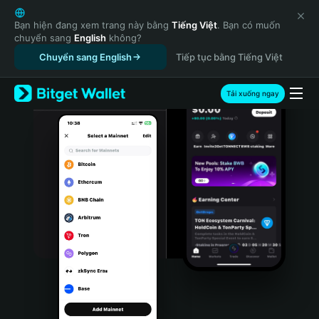
English
日本語
Bạn hiện đang xem trang này bằng
Tiếng Việt
. Bạn có muốn
chuyển sang
English
không?
Tiếng Việt
Chuyển sang English
Tiếp tục bằng Tiếng Việt
Русский
Español (Latinoamérica)
Türkçe
Tải xuống ngay
Italiano
Français
Deutsch
简体中文
繁體中文
Português (Portugal)
Bahasa Indonesia
ภาษาไทย
हिन्दी
বাংলা
Español
Português (Brasil)
Español (Argentina)