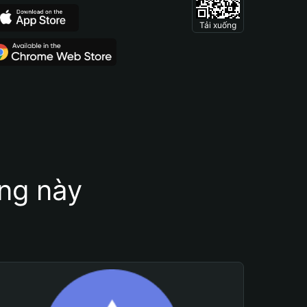
Tải xuống
ung này