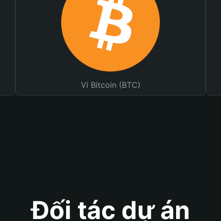
Ví Bitcoin (BTC)
Đối tác dự án