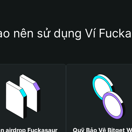
ao nên sử dụng Ví Fuck
n airdrop Fuckasaur
Quỹ Bảo Vệ Bitget W