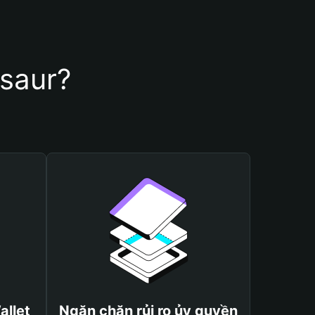
asaur?
allet
Ngăn chặn rủi ro ủy quyền