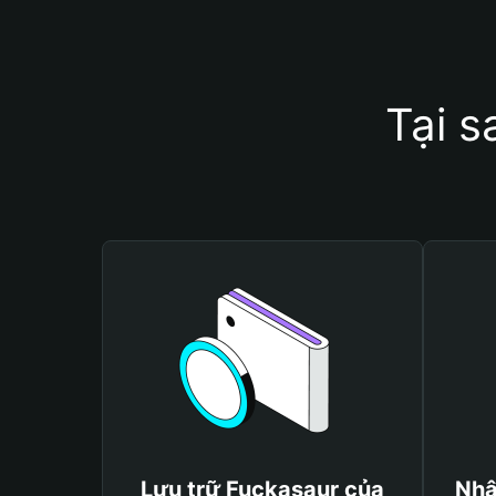
Tại s
Lưu trữ Fuckasaur của
Nhậ