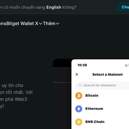
ạn có muốn chuyển sang
English
không?
Chu
ons
Bitget Wallet X
Thêm
uy tín cho 
n tốt nhất. Với 
ám phá Web3 
y!