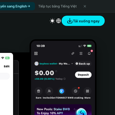
yển sang English
Tiếp tục bằng Tiếng Việt
Tải xuống ngay