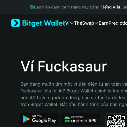
English
Bạn hiện đang xem trang này bằng
Tiếng Việt
. B
日本語
Tiếng Việt
Ví
Thẻ
Swap
Earn
Predicti
Русский
Español (Latinoamérica)
Türkçe
Italiano
Français
Deutsch
Ví Fuckasaur
简体中文
繁體中文
Português (Portugal)
Bạn đang muốn tìm một ví tiền điện tử an toàn và 
Bahasa Indonesia
Fuckasaur của mình? Bitget Wallet chính là lựa chọ
ภาษาไทย
hơn 40 triệu người tin dùng, bạn có thể tự do kh
हिन्दी
trên Bitget Wallet. Bắt đầu hành trình của bạn nga
বাংলা
Español
Português (Brasil)
Español (Argentina)