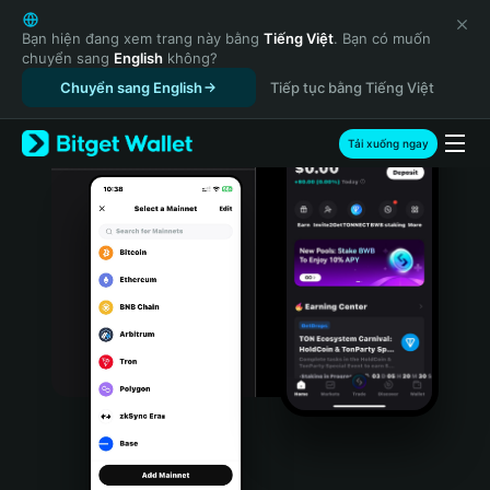
English
日本語
Bạn hiện đang xem trang này bằng
Tiếng Việt
. Bạn có muốn
chuyển sang
English
không?
Tiếng Việt
Chuyển sang English
Tiếp tục bằng Tiếng Việt
Русский
Español (Latinoamérica)
Türkçe
Tải xuống ngay
Italiano
Français
Deutsch
简体中文
繁體中文
Português (Portugal)
Bahasa Indonesia
ภาษาไทย
हिन्दी
বাংলা
Español
Português (Brasil)
Español (Argentina)