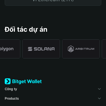
Đối tác dự án
Công ty
Về Bitget Wallet
Products