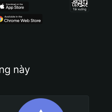
Tải xuống
ung này