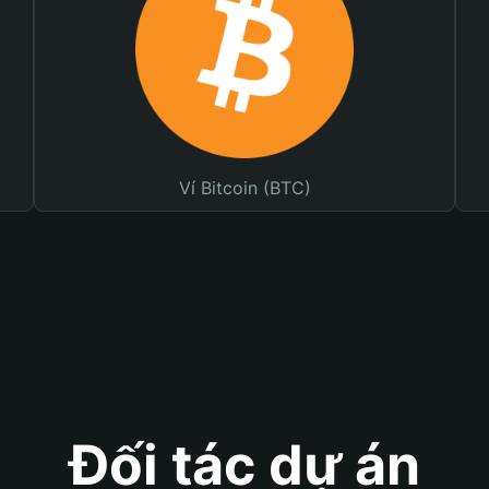
Ví Bitcoin (BTC)
Đối tác dự án