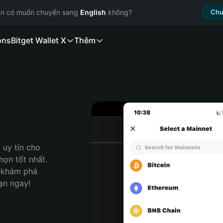
ạn có muốn chuyển sang
English
không?
Chu
ons
Bitget Wallet X
Thêm
uy tín cho 
ọn tốt nhất. 
 khám phá 
ạn ngay!