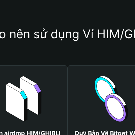
ao nên sử dụng Ví HIM/G
 airdrop HIM/GHIBLI
Quỹ Bảo Vệ Bitget W