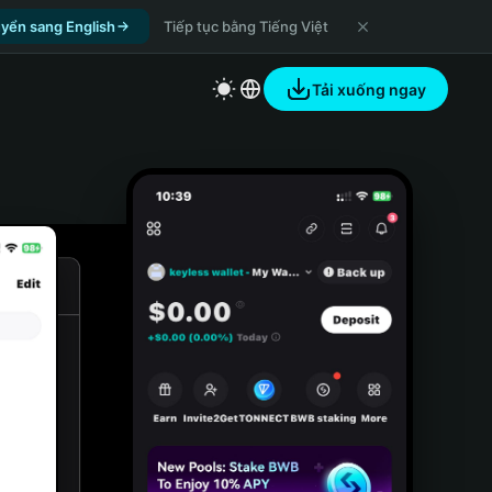
yển sang English
Tiếp tục bằng Tiếng Việt
Tải xuống ngay