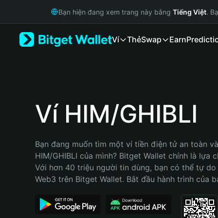
English
Bạn hiện đang xem trang này bằng
Tiếng Việt
. B
日本語
Tiếng Việt
Ví
Thẻ
Swap
Earn
Predicti
Русский
Español (Latinoamérica)
Türkçe
Italiano
Français
Deutsch
Ví HIM/GHIBLI
简体中文
繁體中文
Português (Portugal)
Bạn đang muốn tìm một ví tiền điện tử an toàn và 
Bahasa Indonesia
HIM/GHIBLI của mình? Bitget Wallet chính là lựa ch
ภาษาไทย
Với hơn 40 triệu người tin dùng, bạn có thể tự do
हिन्दी
Web3 trên Bitget Wallet. Bắt đầu hành trình của b
বাংলা
Español
Português (Brasil)
Español (Argentina)