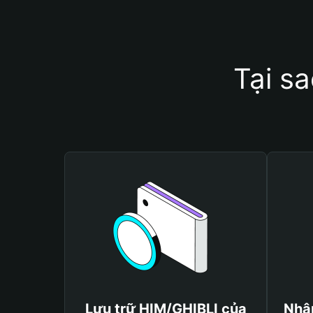
Tại s
Lưu trữ HIM/GHIBLI của
Nhận