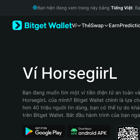
English
Bạn hiện đang xem trang này bằng
Tiếng Việt
. B
日本語
Tiếng Việt
Ví
Thẻ
Swap
Earn
Predicti
Русский
Español (Latinoamérica)
Türkçe
Italiano
Français
Deutsch
Ví HorsegiirL
简体中文
繁體中文
Português (Portugal)
Bạn đang muốn tìm một ví tiền điện tử an toàn và 
Bahasa Indonesia
HorsegiirL của mình? Bitget Wallet chính là lựa chọ
ภาษาไทย
hơn 40 triệu người tin dùng, bạn có thể tự do kh
हिन्दी
trên Bitget Wallet. Bắt đầu hành trình của bạn nga
বাংলা
Español
Português (Brasil)
Español (Argentina)