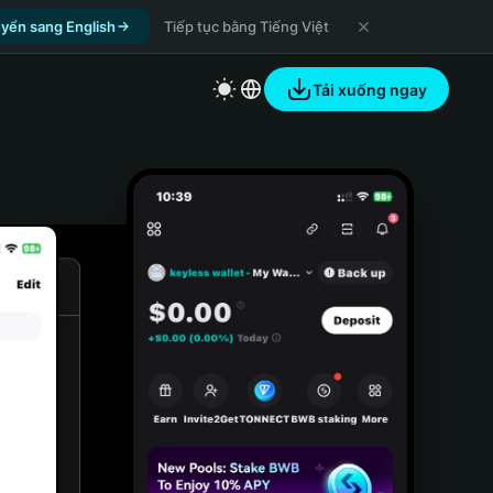
yển sang English
Tiếp tục bằng Tiếng Việt
Tải xuống ngay