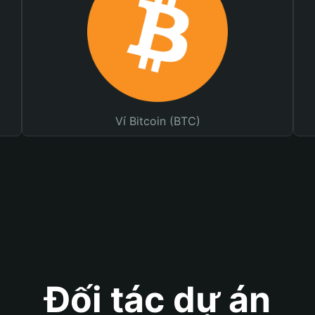
Ví Bitcoin (BTC)
Đối tác dự án