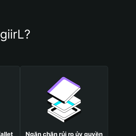
giirL?
allet
Ngăn chặn rủi ro ủy quyền