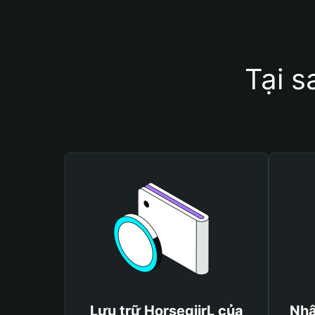
Tại s
Lưu trữ HorsegiirL của
Nhậ