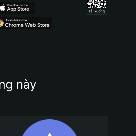
Tải xuống
ung này