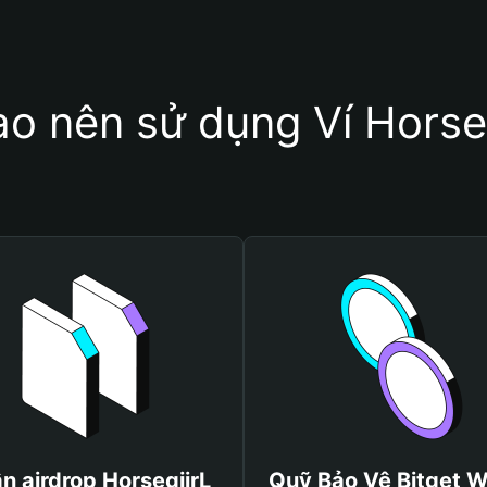
ao nên sử dụng Ví Horse
n airdrop HorsegiirL
Quỹ Bảo Vệ Bitget W