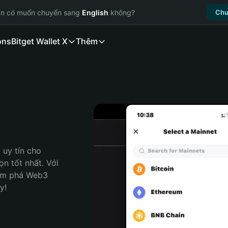
ạn có muốn chuyển sang
English
không?
Chu
ons
Bitget Wallet X
Thêm
uy tín cho 
n tốt nhất. Với 
ám phá Web3 
y!