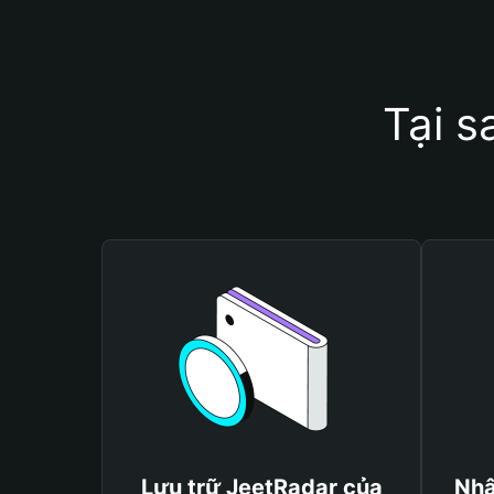
Tại s
Lưu trữ JeetRadar của
Nhậ