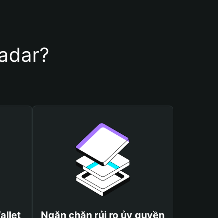
Radar?
allet
Ngăn chặn rủi ro ủy quyền