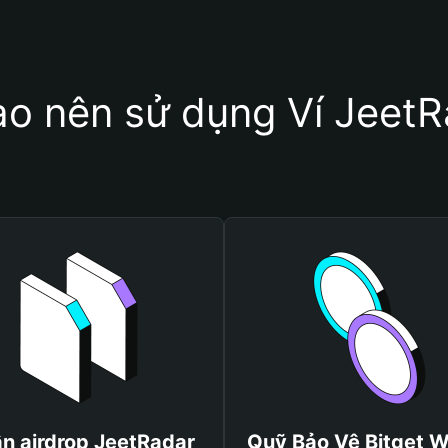
ao nên sử dụng Ví Jeet
n airdrop JeetRadar
Quỹ Bảo Vệ Bitget W