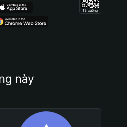
Tải xuống
ung này