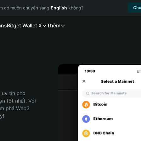
ạn có muốn chuyển sang
English
không?
Chu
ons
Bitget Wallet X
Thêm
uy tín cho 
n tốt nhất. Với 
ám phá Web3 
y!