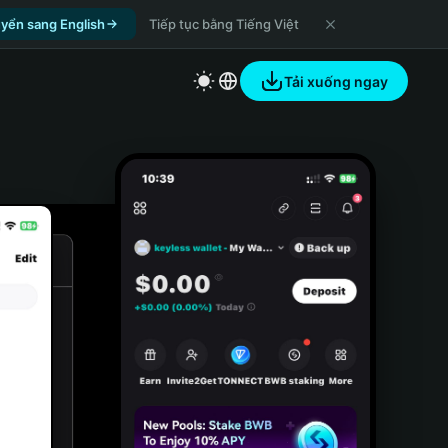
yển sang English
Tiếp tục bằng Tiếng Việt
Tải xuống ngay