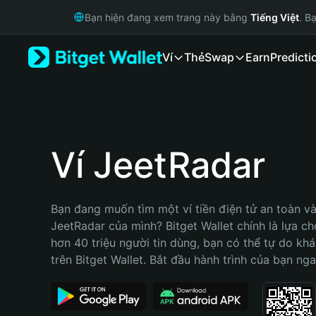
English
Bạn hiện đang xem trang này bằng
Tiếng Việt
. B
日本語
Tiếng Việt
Ví
Thẻ
Swap
Earn
Predicti
Русский
Español (Latinoamérica)
Türkçe
Italiano
Français
Deutsch
Ví JeetRadar
简体中文
繁體中文
Português (Portugal)
Bạn đang muốn tìm một ví tiền điện tử an toàn và 
Bahasa Indonesia
JeetRadar của mình? Bitget Wallet chính là lựa chọ
ภาษาไทย
hơn 40 triệu người tin dùng, bạn có thể tự do kh
हिन्दी
trên Bitget Wallet. Bắt đầu hành trình của bạn nga
বাংলা
Español
Português (Brasil)
Español (Argentina)