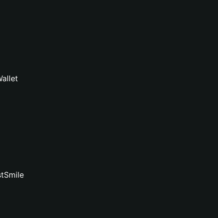
allet
stSmile