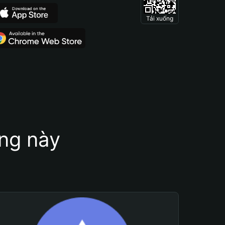
Tải xuống
ung này