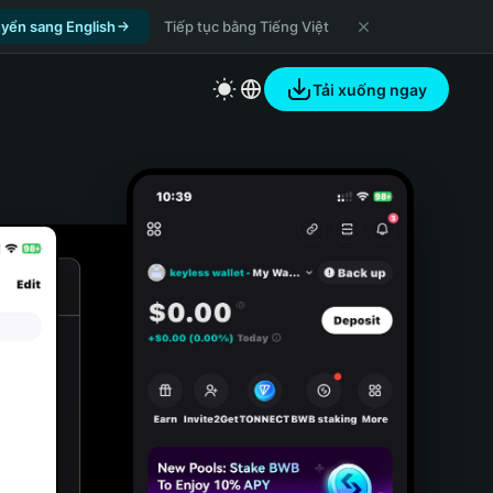
yển sang English
Tiếp tục bằng Tiếng Việt
Tải xuống ngay