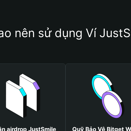
sao nên sử dụng Ví JustS
n airdrop JustSmile
Quỹ Bảo Vệ Bitget W