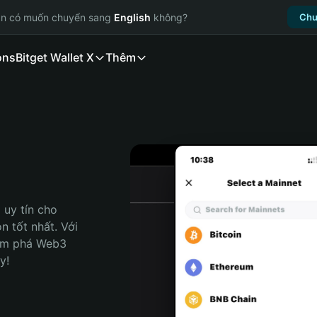
ạn có muốn chuyển sang
English
không?
Chu
ons
Bitget Wallet X
Thêm
uy tín cho 
 tốt nhất. Với 
ám phá Web3 
y!