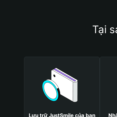
Tại 
Lưu trữ JustSmile của bạn
Nhậ