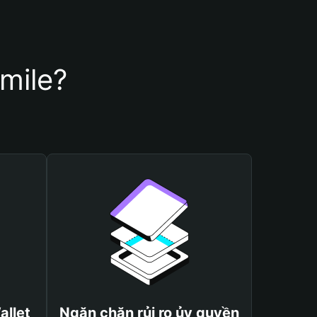
mile?
allet
Ngăn chặn rủi ro ủy quyền