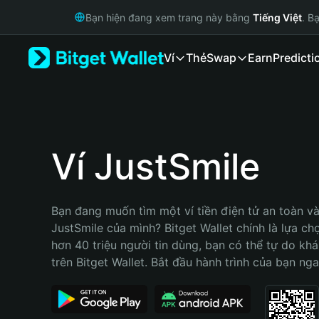
English
Bạn hiện đang xem trang này bằng
Tiếng Việt
. B
日本語
Tiếng Việt
Ví
Thẻ
Swap
Earn
Predicti
Русский
Español (Latinoamérica)
Türkçe
Italiano
Français
Deutsch
Ví JustSmile
简体中文
繁體中文
Português (Portugal)
Bạn đang muốn tìm một ví tiền điện tử an toàn và 
Bahasa Indonesia
JustSmile của mình? Bitget Wallet chính là lựa chọn
ภาษาไทย
hơn 40 triệu người tin dùng, bạn có thể tự do kh
हिन्दी
trên Bitget Wallet. Bắt đầu hành trình của bạn nga
বাংলা
Español
Português (Brasil)
Español (Argentina)