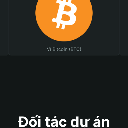
Ví Bitcoin (BTC)
Đối tác dự án