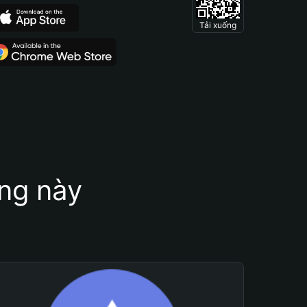
Tải xuống
ung này