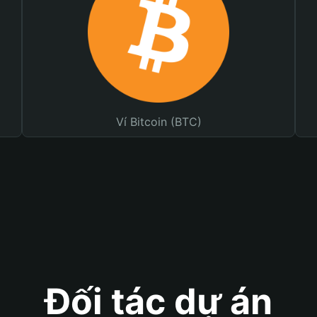
Ví Bitcoin (BTC)
Đối tác dự án