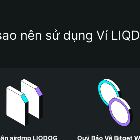
 sao nên sử dụng Ví LIQ
ận airdrop LIQDOG
Quỹ Bảo Vệ Bitget W