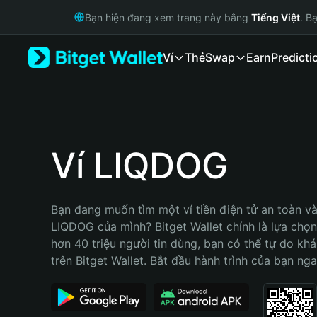
English
Bạn hiện đang xem trang này bằng
Tiếng Việt
. B
日本語
Tiếng Việt
Ví
Thẻ
Swap
Earn
Predicti
Русский
Español (Latinoamérica)
Türkçe
Italiano
Français
Deutsch
Ví LIQDOG
简体中文
繁體中文
Português (Portugal)
Bạn đang muốn tìm một ví tiền điện tử an toàn và 
Bahasa Indonesia
LIQDOG của mình? Bitget Wallet chính là lựa chọn 
ภาษาไทย
hơn 40 triệu người tin dùng, bạn có thể tự do kh
हिन्दी
trên Bitget Wallet. Bắt đầu hành trình của bạn nga
বাংলা
Español
Português (Brasil)
Español (Argentina)