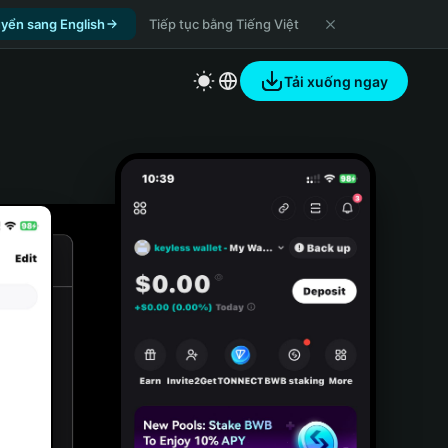
yển sang English
Tiếp tục bằng Tiếng Việt
Tải xuống ngay