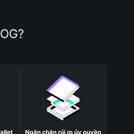
DOG?
allet
Ngăn chặn rủi ro ủy quyền