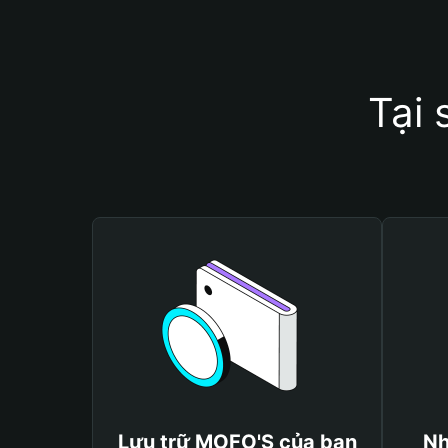
Tại
Lưu trữ MOFO'S của bạn
Nh