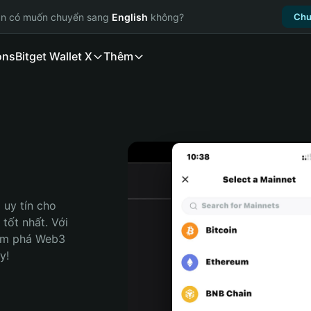
ạn có muốn chuyển sang
English
không?
Chu
ons
Bitget Wallet X
Thêm
uy tín cho 
tốt nhất. Với 
ám phá Web3 
y!