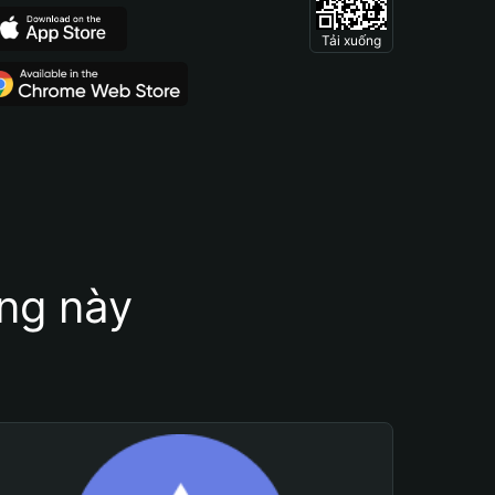
Tải xuống
ung này