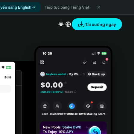
yển sang English
Tiếp tục bằng Tiếng Việt
Tải xuống ngay