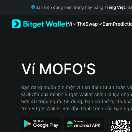
English
Bạn hiện đang xem trang này bằng
Tiếng Việt
. B
日本語
Tiếng Việt
Ví
Thẻ
Swap
Earn
Predicti
Русский
Español (Latinoamérica)
Türkçe
Italiano
Français
Deutsch
Ví MOFO'S
简体中文
繁體中文
Português (Portugal)
Bạn đang muốn tìm một ví tiền điện tử an toàn và 
Bahasa Indonesia
MOFO'S của mình? Bitget Wallet chính là lựa chọn 
ภาษาไทย
hơn 40 triệu người tin dùng, bạn có thể tự do kh
हिन्दी
trên Bitget Wallet. Bắt đầu hành trình của bạn nga
বাংলা
Español
Português (Brasil)
Español (Argentina)