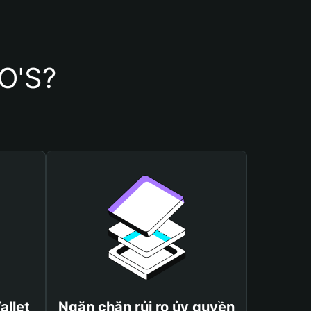
O'S?
allet
Ngăn chặn rủi ro ủy quyền