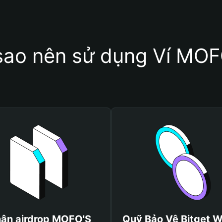
 sao nên sử dụng Ví MOF
ận airdrop MOFO'S
Quỹ Bảo Vệ Bitget W