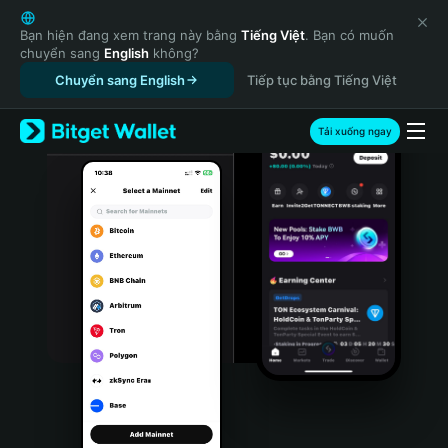
English
日本語
Bạn hiện đang xem trang này bằng
Tiếng Việt
. Bạn có muốn
chuyển sang
English
không?
Tiếng Việt
Chuyển sang English
Tiếp tục bằng Tiếng Việt
Русский
Español (Latinoamérica)
Türkçe
Tải xuống ngay
Italiano
Français
Deutsch
简体中文
繁體中文
Português (Portugal)
Bahasa Indonesia
ภาษาไทย
हिन्दी
বাংলা
Español
Português (Brasil)
Español (Argentina)