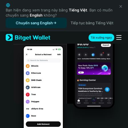
English
日本語
Bạn hiện đang xem trang này bằng
Tiếng Việt
. Bạn có muốn
chuyển sang
English
không?
Tiếng Việt
Chuyển sang English
Tiếp tục bằng Tiếng Việt
Русский
Español (Latinoamérica)
Türkçe
Tải xuống ngay
Italiano
Français
Deutsch
简体中文
繁體中文
Português (Portugal)
Bahasa Indonesia
ภาษาไทย
हिन्दी
বাংলা
Español
Português (Brasil)
Español (Argentina)