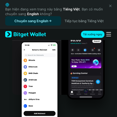
English
日本語
Bạn hiện đang xem trang này bằng
Tiếng Việt
. Bạn có muốn
chuyển sang
English
không?
Tiếng Việt
Chuyển sang English
Tiếp tục bằng Tiếng Việt
Русский
Español (Latinoamérica)
Türkçe
Tải xuống ngay
Italiano
Français
Deutsch
简体中文
繁體中文
Português (Portugal)
Bahasa Indonesia
ภาษาไทย
हिन्दी
বাংলা
Español
Português (Brasil)
Español (Argentina)