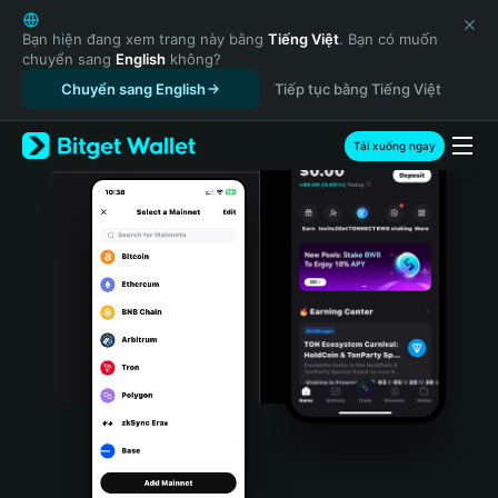
English
日本語
Bạn hiện đang xem trang này bằng
Tiếng Việt
. Bạn có muốn
chuyển sang
English
không?
Tiếng Việt
Chuyển sang English
Tiếp tục bằng Tiếng Việt
Русский
Español (Latinoamérica)
Türkçe
Tải xuống ngay
Italiano
Français
Deutsch
简体中文
繁體中文
Português (Portugal)
Bahasa Indonesia
ภาษาไทย
हिन्दी
বাংলা
Español
Português (Brasil)
Español (Argentina)