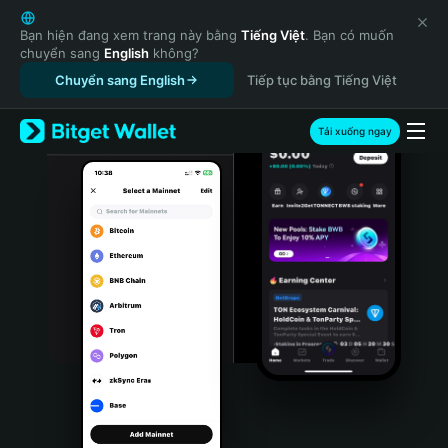
English
日本語
Bạn hiện đang xem trang này bằng
Tiếng Việt
. Bạn có muốn
chuyển sang
English
không?
Tiếng Việt
Chuyển sang English
Tiếp tục bằng Tiếng Việt
Русский
Español (Latinoamérica)
Türkçe
Tải xuống ngay
Italiano
Français
Deutsch
简体中文
繁體中文
Português (Portugal)
Bahasa Indonesia
ภาษาไทย
हिन्दी
বাংলা
Español
Português (Brasil)
Español (Argentina)