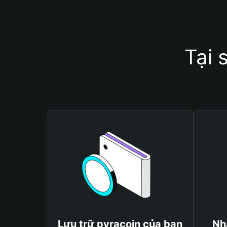
Tại 
Lưu trữ pyracoin của bạn
Nh