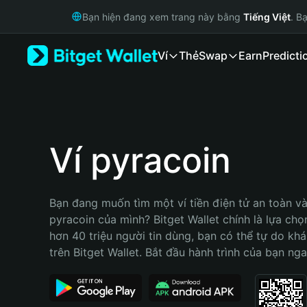
English
Bạn hiện đang xem trang này bằng
Tiếng Việt
. B
日本語
Tiếng Việt
Ví
Thẻ
Swap
Earn
Predicti
Русский
Español (Latinoamérica)
Türkçe
Italiano
Français
Deutsch
Ví pyracoin
简体中文
繁體中文
Português (Portugal)
Bạn đang muốn tìm một ví tiền điện tử an toàn và 
Bahasa Indonesia
pyracoin của mình? Bitget Wallet chính là lựa chọn 
ภาษาไทย
hơn 40 triệu người tin dùng, bạn có thể tự do kh
हिन्दी
trên Bitget Wallet. Bắt đầu hành trình của bạn nga
বাংলা
Español
Português (Brasil)
Español (Argentina)