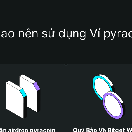
sao nên sử dụng Ví pyra
ận airdrop pyracoin
Quỹ Bảo Vệ Bitget W