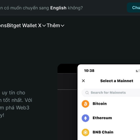
ạn có muốn chuyển sang
English
không?
Chu
ons
Bitget Wallet X
Thêm
uy tín cho 
tốt nhất. Với 
ám phá Web3 
y!