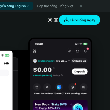
yển sang English
Tiếp tục bằng Tiếng Việt
Tải xuống ngay