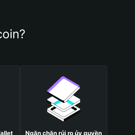
coin?
allet
Ngăn chặn rủi ro ủy quyền