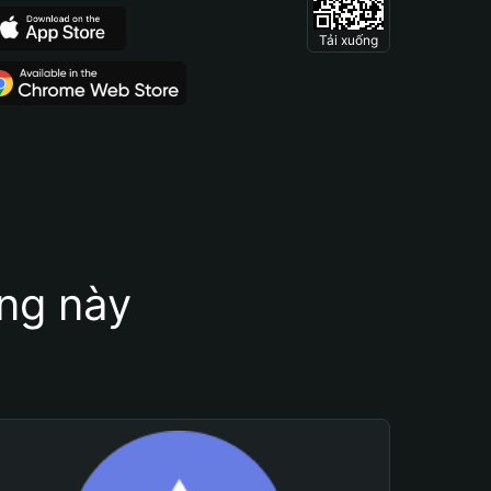
Tải xuống
ung này