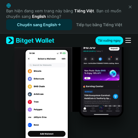
English
日本語
Bạn hiện đang xem trang này bằng
Tiếng Việt
. Bạn có muốn
chuyển sang
English
không?
Tiếng Việt
Chuyển sang English
Tiếp tục bằng Tiếng Việt
Русский
Español (Latinoamérica)
Türkçe
Tải xuống ngay
Italiano
Français
Deutsch
简体中文
繁體中文
Português (Portugal)
Bahasa Indonesia
ภาษาไทย
हिन्दी
বাংলা
Español
Português (Brasil)
Español (Argentina)