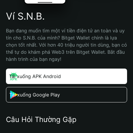
Ví S.N.B.
Bạn đang muốn tìm một ví tiền điện tử an toàn và uy 
tín cho S.N.B. của mình? Bitget Wallet chính là lựa 
chọn tốt nhất. Với hơn 40 triệu người tin dùng, bạn có 
thể tự do khám phá Web3 trên Bitget Wallet. Bắt đầu 
hành trình của bạn ngay!
Tải xuống APK Android
Tải xuống Google Play
Câu Hỏi Thường Gặp