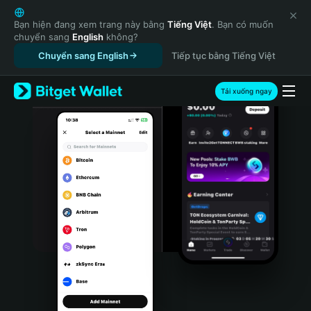
English
日本語
Bạn hiện đang xem trang này bằng
Tiếng Việt
. Bạn có muốn
chuyển sang
English
không?
Tiếng Việt
Chuyển sang English
Tiếp tục bằng Tiếng Việt
Русский
Español (Latinoamérica)
Türkçe
Tải xuống ngay
Italiano
Français
Deutsch
简体中文
繁體中文
Português (Portugal)
Bahasa Indonesia
ภาษาไทย
हिन्दी
বাংলা
Español
Português (Brasil)
Español (Argentina)