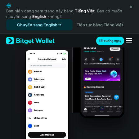
English
日本語
Bạn hiện đang xem trang này bằng
Tiếng Việt
. Bạn có muốn
chuyển sang
English
không?
Tiếng Việt
Chuyển sang English
Tiếp tục bằng Tiếng Việt
Русский
Español (Latinoamérica)
Türkçe
Tải xuống ngay
Italiano
Français
Deutsch
简体中文
繁體中文
Português (Portugal)
Bahasa Indonesia
ภาษาไทย
हिन्दी
বাংলা
Español
Português (Brasil)
Español (Argentina)