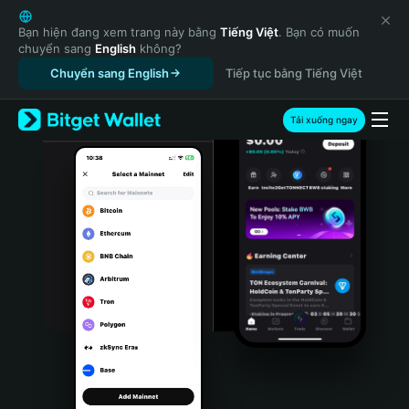
English
日本語
Bạn hiện đang xem trang này bằng
Tiếng Việt
. Bạn có muốn
chuyển sang
English
không?
Tiếng Việt
Chuyển sang English
Tiếp tục bằng Tiếng Việt
Русский
Español (Latinoamérica)
Türkçe
Tải xuống ngay
Italiano
Français
Deutsch
简体中文
繁體中文
Português (Portugal)
Bahasa Indonesia
ภาษาไทย
हिन्दी
বাংলা
Español
Português (Brasil)
Español (Argentina)