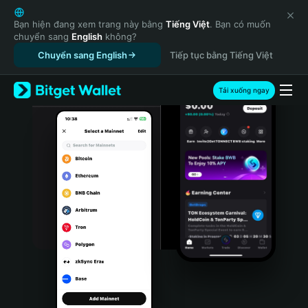
English
日本語
Bạn hiện đang xem trang này bằng
Tiếng Việt
. Bạn có muốn
chuyển sang
English
không?
Tiếng Việt
Chuyển sang English
Tiếp tục bằng Tiếng Việt
Русский
Español (Latinoamérica)
Türkçe
Tải xuống ngay
Italiano
Français
Deutsch
简体中文
繁體中文
Português (Portugal)
Bahasa Indonesia
ภาษาไทย
हिन्दी
বাংলা
Español
Português (Brasil)
Español (Argentina)