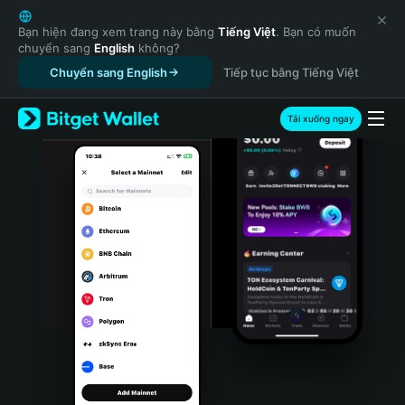
English
日本語
Bạn hiện đang xem trang này bằng
Tiếng Việt
. Bạn có muốn
chuyển sang
English
không?
Tiếng Việt
Chuyển sang English
Tiếp tục bằng Tiếng Việt
Русский
Español (Latinoamérica)
Türkçe
Tải xuống ngay
Italiano
Français
Deutsch
简体中文
繁體中文
Português (Portugal)
Bahasa Indonesia
ภาษาไทย
हिन्दी
বাংলা
Español
Português (Brasil)
Español (Argentina)