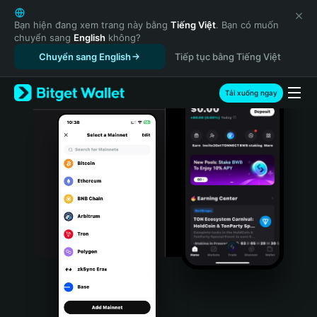
English
日本語
Bạn hiện đang xem trang này bằng
Tiếng Việt
. Bạn có muốn
chuyển sang
English
không?
Tiếng Việt
Chuyển sang English
Tiếp tục bằng Tiếng Việt
Русский
Español (Latinoamérica)
Türkçe
Tải xuống ngay
Italiano
Français
Deutsch
简体中文
繁體中文
Português (Portugal)
Bahasa Indonesia
ภาษาไทย
हिन्दी
বাংলা
Español
Português (Brasil)
Español (Argentina)