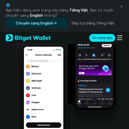
English
日本語
Bạn hiện đang xem trang này bằng
Tiếng Việt
. Bạn có muốn
chuyển sang
English
không?
Tiếng Việt
Chuyển sang English
Tiếp tục bằng Tiếng Việt
Русский
Español (Latinoamérica)
Türkçe
Tải xuống ngay
Italiano
Français
Deutsch
简体中文
繁體中文
Português (Portugal)
Bahasa Indonesia
ภาษาไทย
हिन्दी
বাংলা
Español
Português (Brasil)
Español (Argentina)